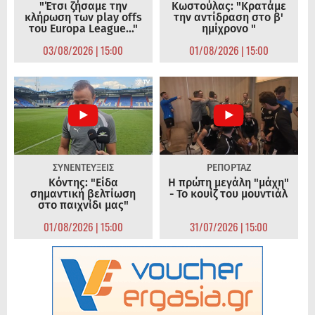
"Έτσι ζήσαμε την
Κωστούλας: "Κρατάμε
κλήρωση των play offs
την αντίδραση στο β'
του Europa League..."
ημίχρονο "
03/08/2026 | 15:00
01/08/2026 | 15:00
ΣΥΝΕΝΤΕΥΞΕΙΣ
ΡΕΠΟΡΤΑΖ
Κόντης: "Είδα
Η πρώτη μεγάλη "μάχη"
σημαντική βελτίωση
- Το κουίζ του μουντιάλ
στο παιχνίδι μας"
01/08/2026 | 15:00
31/07/2026 | 15:00