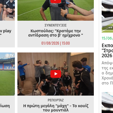
ΣΥΝΕΝΤΕΥΞΕΙΣ
ν play
Κωστούλας: "Κρατάμε την
"
αντίδραση στο β' ημίχρονο "
15/06/
01/08/2026 | 15:00
Εκπο
"Στρ
2026
Απόψε
της ε
ο δη
Χρονά
στο Π
ΡΕΠΟΡΤΑΖ
τίωση
Η πρώτη μεγάλη "μάχη" - Το κουίζ
του μουντιάλ