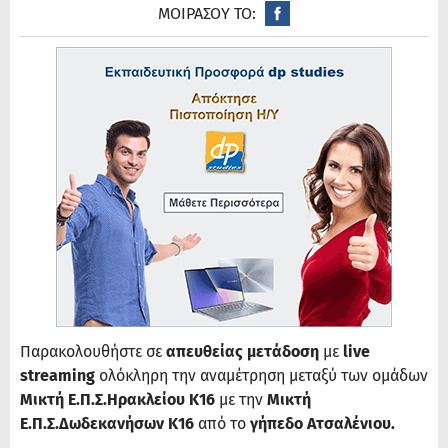
ΜΟΙΡΑΣΟΥ ΤΟ:
Παρακολουθήστε σε
απευθείας μετάδοση
με
live
streaming
ολόκληρη την αναμέτρηση μεταξύ των ομάδων
Μικτή Ε.Π.Σ.Ηρακλείου Κ16
με την
Μικτή
Ε.Π.Σ.Δωδεκανήσων Κ16
από το
γήπεδο Ατσαλένιου.