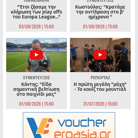
ΠΑΡΑΚΑΜΕΡΑ
ΣΥΝΕΝΤΕΥΞΕΙΣ
"Έτσι ζήσαμε την
Κωστούλας: "Κρατάμε
κλήρωση των play offs
την αντίδραση στο β'
του Europa League..."
ημίχρονο "
03/08/2026 | 15:00
01/08/2026 | 15:00
ΣΥΝΕΝΤΕΥΞΕΙΣ
ΡΕΠΟΡΤΑΖ
Κόντης: "Είδα
Η πρώτη μεγάλη "μάχη"
σημαντική βελτίωση
- Το κουίζ του μουντιάλ
στο παιχνίδι μας"
01/08/2026 | 15:00
31/07/2026 | 15:00