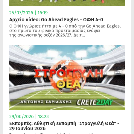
25/07/2026 | 16:19
Αρχείο video: Go Ahead Eagles - ΟΦΗ 4-0
Ο ΟΦΗ γνώρισε ήττα με 4 - 0 από την Go Ahead Eagles,
στο πρώτο του φιλικό προετοιμασίας ενόψει
της αγωνιστικής σεζόν 2026/27. Δείτ...
29/06/2026 | 18:23
Εκπομπές: Αθλητική εκπομπή "Στρογγυλή Θεά" -
29 Ιουνίου 2026