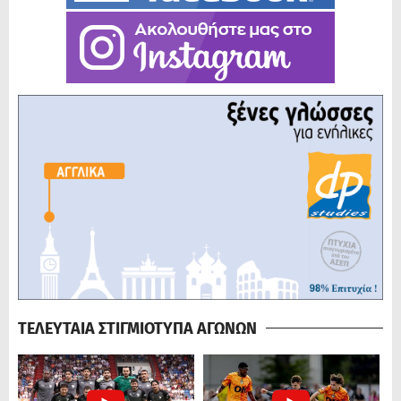
ΤΕΛΕΥΤΑΙΑ ΣΤΙΓΜΙΟΤΥΠΑ ΑΓΩΝΩΝ