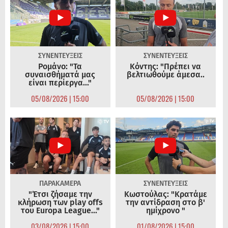
ΣΥΝΕΝΤΕΥΞΕΙΣ
ΣΥΝΕΝΤΕΥΞΕΙΣ
Ρομάνο: "Τα
Κόντης: "Πρέπει να
συναισθήματά μας
βελτιωθούμε άμεσα..
είναι περίεργα..."
05/08/2026 | 15:00
05/08/2026 | 15:00
ΠΑΡΑΚΑΜΕΡΑ
ΣΥΝΕΝΤΕΥΞΕΙΣ
"Έτσι ζήσαμε την
Κωστούλας: "Κρατάμε
κλήρωση των play offs
την αντίδραση στο β'
του Europa League..."
ημίχρονο "
03/08/2026 | 15:00
01/08/2026 | 15:00