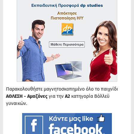
Παρακολουθήστε μαγνητοσκοπημένο όλο το παιχνίδι
ΑΘΛΕΣΗ - Αμαζόνες
για την
Α2
κατηγορία Βόλλεϋ
γυναικών.