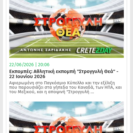
22/06/2026 | 20:06
Εκπομπές: Αθλητική εκπομπή "Στρογγυλή Θεά" -
22 Ιουνίου 2026
Αφιερωμένη στο Παγκόσμιο Κύπελλο και την εξέλιξη
που παρουσιάζει στα γήπεδα του Καναδά, των ΗΠΑ, και
του Μεξικού, και η αποψινή "Στρογγυλή ...