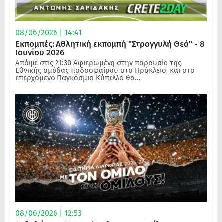
08/06/2026 | 14:41
Εκπομπές: Αθλητική εκπομπή "Στρογγυλή Θεά" - 8
Ιουνίου 2026
Απόψε στις 21:30 Αφιερωμένη στην παρουσία της
Εθνικής ομάδας ποδοσφαίρου στο Ηράκλειο, και στο
επερχόμενο Παγκόσμιο Κύπελλο θα...
08/06/2026 | 12:53