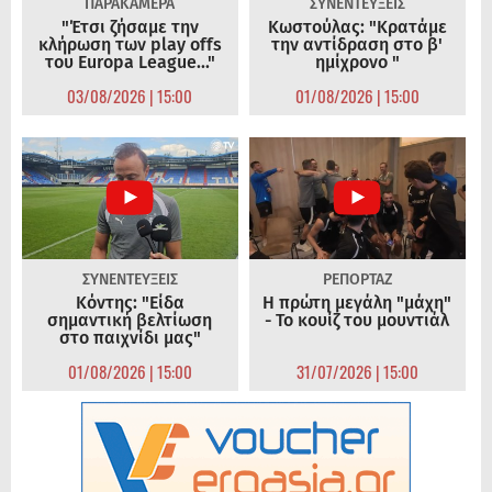
ΠΑΡΑΚΑΜΕΡΑ
ΣΥΝΕΝΤΕΥΞΕΙΣ
"Έτσι ζήσαμε την
Κωστούλας: "Κρατάμε
κλήρωση των play offs
την αντίδραση στο β'
του Europa League..."
ημίχρονο "
03/08/2026 | 15:00
01/08/2026 | 15:00
ΣΥΝΕΝΤΕΥΞΕΙΣ
ΡΕΠΟΡΤΑΖ
Κόντης: "Είδα
Η πρώτη μεγάλη "μάχη"
σημαντική βελτίωση
- Το κουίζ του μουντιάλ
στο παιχνίδι μας"
01/08/2026 | 15:00
31/07/2026 | 15:00