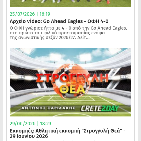
25/07/2026 | 16:19
Αρχείο video: Go Ahead Eagles - ΟΦΗ 4-0
Ο ΟΦΗ γνώρισε ήττα με 4 - 0 από την Go Ahead Eagles,
στο πρώτο του φιλικό προετοιμασίας ενόψει
της αγωνιστικής σεζόν 2026/27. Δείτ...
29/06/2026 | 18:23
Εκπομπές: Αθλητική εκπομπή "Στρογγυλή Θεά" -
29 Ιουνίου 2026